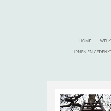
Ga
direct
naar
de
hoofdinhoud
HOME
WEL
URNEN EN GEDENK