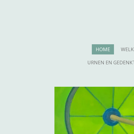
Ga
direct
naar
de
hoofdinhoud
HOME
WEL
URNEN EN GEDENK