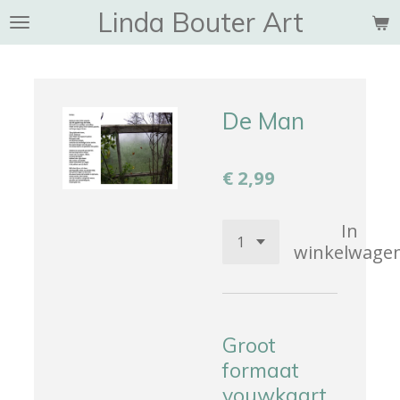
Linda Bouter Art
Ga
direct
naar
de
hoofdinhoud
De Man
€ 2,99
In
winkelwage
Groot
formaat
vouwkaart