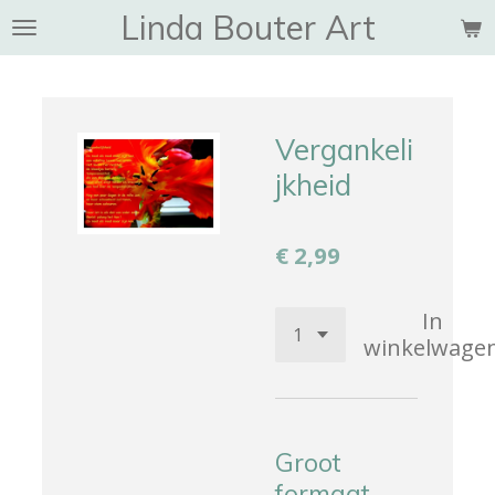
Linda Bouter Art
Ga
direct
naar
de
hoofdinhoud
Vergankeli
jkheid
€ 2,99
In
winkelwage
Groot
formaat