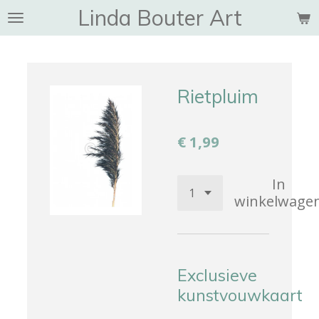
Linda Bouter Art
Ga
direct
naar
de
hoofdinhoud
Rietpluim
€ 1,99
In
winkelwage
Exclusieve
kunstvouwkaart