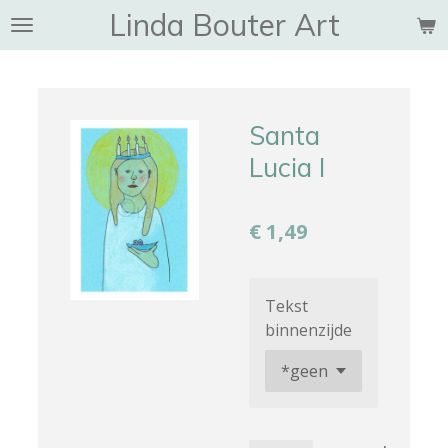
Linda Bouter Art
Ga
direct
naar
de
hoofdinhoud
Santa
Lucia I
€ 1,49
Tekst
binnenzijde