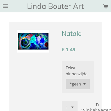
Linda Bouter Art
Ga
direct
naar
de
hoofdinhoud
Natale
€ 1,49
Tekst
binnenzijde
In
winkelwage